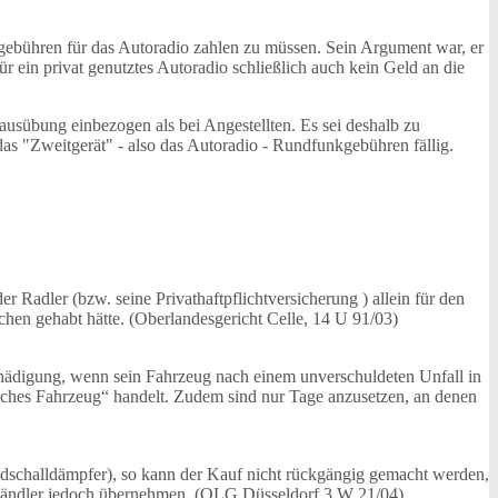
gebühren für das Autoradio zahlen zu müssen. Sein Argument war, er
ein privat genutztes Autoradio schließlich auch kein Geld an die
sausübung einbezogen als bei Angestellten. Es sei deshalb zu
s "Zweitgerät" - also das Autoradio - Rundfunkgebühren fällig.
 Radler (bzw. seine Privathaftpflichtversicherung ) allein für den
hen gehabt hätte. (Oberlandesgericht Celle, 14 U 91/03)
chädigung, wenn sein Fahrzeug nach einem unverschuldeten Unfall in
isches Fahrzeug“ handelt. Zudem sind nur Tage anzusetzen, an denen
ndschalldämpfer), so kann der Kauf nicht rückgängig gemacht werden,
r Händler jedoch übernehmen. (OLG Düsseldorf 3 W 21/04)