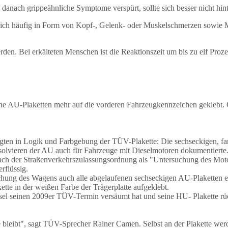
 danach grippeähnliche Symptome verspürt, sollte sich besser nicht hin
h häufig in Form von Kopf-, Gelenk- oder Muskelschmerzen sowie Matt
werden. Bei erkälteten Menschen ist die Reaktionszeit um bis zu elf Pro
e AU-Plaketten mehr auf die vorderen Fahrzeugkennzeichen geklebt. 
lgten in Logik und Farbgebung der TÜV-Plakette: Die sechseckigen, far
olvieren der AU auch für Fahrzeuge mit Dieselmotoren dokumentierte
g nach der Straßenverkehrszulassungsordnung als "Untersuchung des 
rflüssig.
g des Wagens auch alle abgelaufenen sechseckigen AU-Plaketten entf
te in der weißen Farbe der Trägerplatte aufgeklebt.
hsel seinen 2009er TÜV-Termin versäumt hat und seine HU- Plakette rüc
e bleibt", sagt TÜV-Sprecher Rainer Camen. Selbst an der Plakette werd