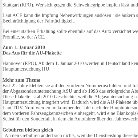
Stuttgart (RPO). Wer sich gegen die Schweinegrippe impfen lässt und
Laut ACE kann die Impfung Nebenwirkungen auslösen - sie äußern sic
Beeinträchtigung der Fahrtüchtigkeit.
Bei einer starken Erkältung sollte ebenfalls auf das Auto verzichtet 
Promille, so der ACE.
Zum 1. Januar 2010
Das Aus für die AU-Plakette
Hannover (RPO). Ab dem 1. Januar 2010 werden in Deutschland kein
Hauptuntersuchung HU.
Mehr zum Thema
Fast 25 Jahre klebten sie auf den vorderen Nummernschildern und fo
der Abgassonderuntersuchung ASU und ab 1993 das erfolgreiche Abs
Diese Plakette ist ab 2010 Geschichte, weil die Abgasuntersuchun
Hauptuntersuchung integriert wird. Dadurch wird die AU-Plakette übe
Laut TÜV Nord werden im kommenden Jahr nach der Hauptuntersuchun
dem vorderen Fahrzeugkennzeichen einhergeht, wird eine Blankoplaket
Selbst für den Sonderfall, in dem ein Autofahrer über den Jahreswec
Gebühren bleiben gleich
"An den Gebühren ändert sich nichts, weil die Dienstleistung dieselb