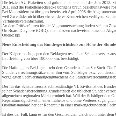
Die letzten AU-Plaketten sind grün und datieren auf das Jahr 2012. 
2011 sind die Plakettensechsecke übrigens braun beziehungsweise ros
Bei Motorrädern ist übrigens bereits seit April 2006 die Abgasunter
weil Zweiräder nicht über ein vorderes Kennzeichen verfügen. Schlie
Verfahrensvereinfachung.
An dem Prüfverfahren für die Abgasuntersuchung ändert sich im Zusa
On Board Diagnose (OBD), alle müsssen nachweisen, dass die Abgasw
Quelle: kpl
Neue Entscheidung des Bundesgerichtshofs zur Höhe der Stund
Der Kläger macht gegen den Beklagten restlichen Schadensersatz aus 
Laufleistung von über 190.000 km, beschädigt.
Die Haftung des Beklagten steht dem Grunde nach außer Streit. Die P
Stundenverrechnungssätze einer ihm vom Schädiger bzw. von dessen H
vorgelegten Sachverständigengutachtens die Stundenverrechnungssät
Der für das Schadensersatzrecht zuständige VI. Zivilsenat des Bundes
seiner Schadensberechnung grundsätzlich die üblichen Stundenverrec
allgemeinen regionalen Markt ermittelt hat. Will der Schädiger den
Reparaturmöglichkeit in einer mühelos und ohne Weiteres zugängliche
Qualitätsstandard her der Reparatur in einer markengebundenen Fachw
Ist dies der Fall, kann es für den Geschädigten gleichwohl unter dem