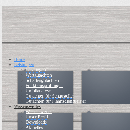
Home
Leistungen
Leistungen
Wertgutachten
Schadengutachten
Funktionsprüfungen
Unfallanalyse
Gutachten für Schausteller
Gutachten für Finanzdienstleister
Wissenswertes
Wissenswertes
Unser Profil
Downloads
Aktuelles