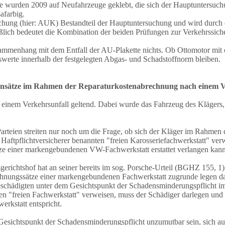
Sie wurden 2009 auf Neufahrzeuge geklebt, die sich der Hauptuntersuc
afarbig.
suchung (hier: AUK) Bestandteil der Hauptuntersuchung und wird durch 
ßlich bedeutet die Kombination der beiden Prüfungen zur Verkehrssiche
mmenhang mit dem Entfall der AU-Plakette nichts. Ob Ottomotor mit o
erte innerhalb der festgelegten Abgas- und Schadstoffnorm bleiben.
ensätze im Rahmen der Reparaturkostenabrechnung nach einem V
einem Verkehrsunfall geltend. Dabei wurde das Fahrzeug des Klägers, 
arteien streiten nur noch um die Frage, ob sich der Kläger im Rahmen 
aftpflichtversicherer benannten "freien Karosseriefachwerkstatt" ver
ze einer markengebundenen VW-Fachwerkstatt erstattet verlangen kann
gerichtshof hat an seiner bereits im sog. Porsche-Urteil (BGHZ 155, 1
hnungssätze einer markengebundenen Fachwerkstatt zugrunde legen darf
 Geschädigten unter dem Gesichtspunkt der Schadensminderungspflicht i
n "freien Fachwerkstatt" verweisen, muss der Schädiger darlegen und g
erkstatt entspricht.
 Gesichtspunkt der Schadensminderungspflicht unzumutbar sein, sich auf