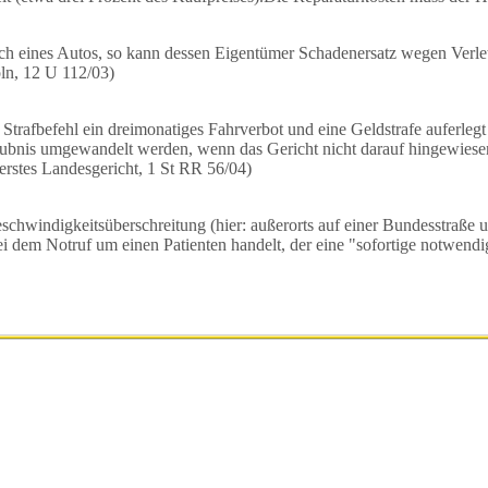
ch eines Autos, so kann dessen Eigentümer Schadenersatz wegen Verle
ln, 12 U 112/03)
rafbefehl ein dreimonatiges Fahrverbot und eine Geldstrafe auferlegt (
ubnis umgewandelt werden, wenn das Gericht nicht darauf hingewiesen ha
rstes Landesgericht, 1 St RR 56/04)
 Geschwindigkeitsüberschreitung (hier: außerorts auf einer Bundesstraß
ei dem Notruf um einen Patienten handelt, der eine "sofortige notwen