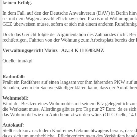
keinen Erfolg.
In dem Fall, auf den der Deutsche Anwaltverein (DAV) in Berlin hin
sei mit dem Wagen ausschließlich zwischen Praxis und Wohnung unter
GEZ überweisen müsse, sofern er sich mit einem anderen Rundfunkge
Doch das Gericht folgte der Argumentation des Zahnarztes nicht: Bei 
rechtfertigen, Fahrten von der Wohnung zum Arbeitsplatz bereits de
Verwaltungsgericht Mainz - Az.: 4 K 1116/08.MZ
Quelle: tmn/kpl
Radunfall:
Prallt ein Radfahrer auf einen langsam vor ihm fahrenden PKW auf und
Schaden, wenn ein Sachverständiger klären kann, dass der Autofahrer
Wohnmobil:
Fährt der Besitzer eines Wohnmobils mit seinem Kfz gelegentlich zu
die Werkstatt muss. Allerdings gibt es pro Tag nur 27 Euro, da es 
das Wohnmobil wie ein Auto benutzt worden wäre. (OLG Celle, 14 
Autokauf:
Stellt sich kurz nach dem Kauf eines Gebrauchtwagens heraus, dass 
da es sich um unerhebliche „Pflichtverletzungen des Verkäufers han