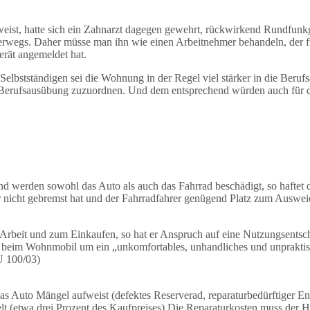
weist, hatte sich ein Zahnarzt dagegen gewehrt, rückwirkend Rundfunk
wegs. Daher müsse man ihn wie einen Arbeitnehmer behandeln, der für 
rät angemeldet hat.
Selbstständigen sei die Wohnung in der Regel viel stärker in die Beruf
r Berufsausübung zuzuordnen. Und dem entsprechend würden auch für da
 werden sowohl das Auto als auch das Fahrrad beschädigt, so haftet der
 nicht gebremst hat und der Fahrradfahrer genügend Platz zum Ausweic
r Arbeit und zum Einkaufen, so hat er Anspruch auf eine Nutzungsents
sich beim Wohnmobil um ein „unkomfortables, unhandliches und unprakt
U 100/03)
das Auto Mängel aufweist (defektes Reserverad, reparaturbedürftiger E
delt (etwa drei Prozent des Kaufpreises).Die Reparaturkosten muss de