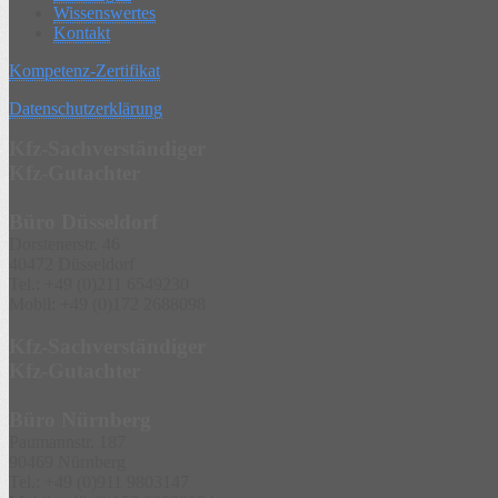
Wissenswertes
Kontakt
Kompetenz-Zertifikat
Datenschutzerklärung
Kfz-Sachverständiger
Kfz-Gutachter
Büro Düsseldorf
Dorstenerstr. 46
40472
Düsseldorf
Tel.:
+49 (0)211 6549230
Mobil:
+49 (0)172 2688098
Kfz-Sachverständiger
Kfz-Gutachter
Büro Nürnberg
Paumannstr. 187
90469
Nürnberg
Tel.:
+49 (0)911 9803147